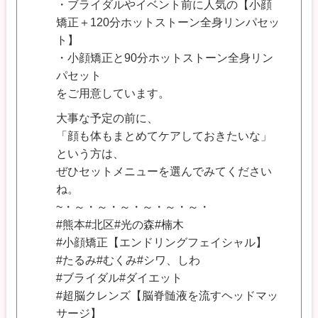
・ブライダルやイベント前に人気の【小顔
矯正＋120分ホットストーン全身リンパセッ
ト】
・小顔矯正と90分ホットストーン全身リン
パセット
をご用意しています。
大事な予定の前に、
「顔も体もまとめてケアしておきたいな」
という方は、
ぜひセットメニューを選んでみてください
ね。
~・～・～・～・～・～・～・
#熊本#北区#光の森#楠木
#小顔矯正【エンドリングフェイシャル】
#たるみ#むくみ#シワ、しわ
#ブライダル#ダイエット
#超脳クレンズ【脳脊髄液を流すヘッドマッ
サージ】