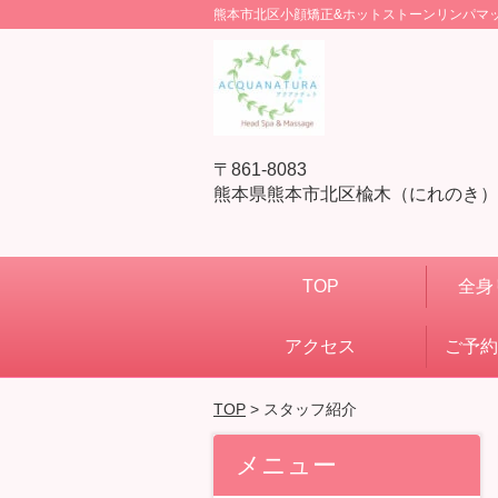
熊本市北区小顔矯正&ホットストーンリンパマッサ
〒861-8083
熊本県熊本市北区楡木（にれのき）3
TOP
全身
アクセス
ご予約
TOP
> スタッフ紹介
メニュー