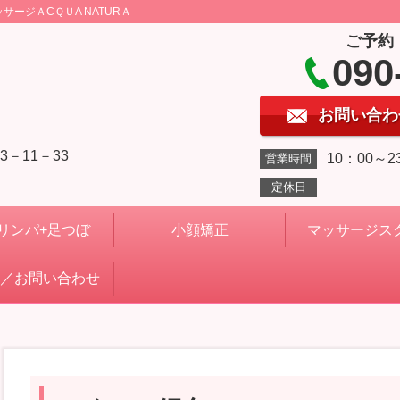
ージＡCＱＵA NATURＡ
ご予約
090
お問い合わ
－11－33
10：00～2
営業時間
定休日
リンパ+足つぼ
小顔矯正
マッサージス
／お問い合わせ