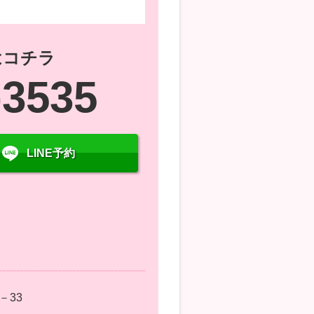
はコチラ
-3535
LINE予約
－33