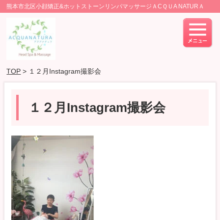
熊本市北区小顔矯正&ホットストーンリンパマッサージＡCＱＵA NATURＡ
TOP
> １２月Instagram撮影会
１２月Instagram撮影会