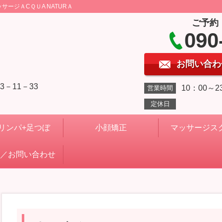
ージＡCＱＵA NATURＡ
ご予約
090
お問い合わ
－11－33
10：00～2
営業時間
定休日
リンパ+足つぼ
小顔矯正
マッサージス
／お問い合わせ