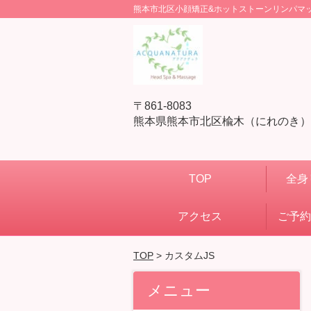
熊本市北区小顔矯正&ホットストーンリンパマッサ
〒861-8083
熊本県熊本市北区楡木（にれのき）3
TOP
全身
アクセス
ご予約
TOP
> カスタムJS
メニュー