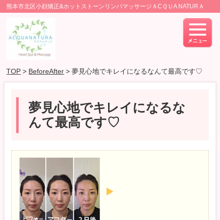
熊本市北区小顔矯正&ホットストーンリンパマッサージＡCＱＵA NATURＡ
TOP
>
BeforeAfter
> 夢見心地でキレイになるなんて最高です♡
夢見心地でキレイになるな
んて最高です♡